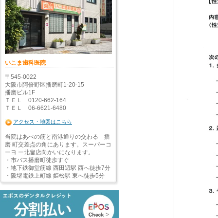
いこま歯科医院
〒545-0022
大阪市阿倍野区播磨町1-20-15
播磨ビル1F
ＴＥＬ 0120-662-164
ＴＥＬ 06-6621-6480
アクセス・地図はこちら
当院はあべの筋と南港通りの交わる 播
磨 町交差点の角にあります。スーパーコ
ーヨ ー北畠店向かいになります。
・市バス播磨町徒歩すぐ
・地下鉄御堂筋線 西田辺駅 西へ徒歩7分
・阪堺電鉄上町線 姫松駅 東へ徒歩5分